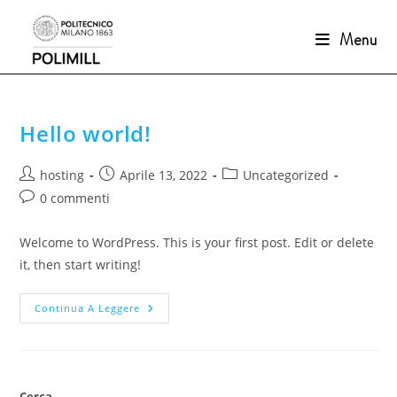
Salta
al
Menu
contenuto
Hello world!
Autore
Articolo
Categoria
hosting
Aprile 13, 2022
Uncategorized
dell'articolo:
pubblicato:
dell'articolo:
Commenti
0 commenti
dell'articolo:
Welcome to WordPress. This is your first post. Edit or delete
it, then start writing!
Hello
Continua A Leggere
World!
Cerca